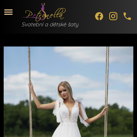
.
.
.
Svatební a dětské šaty